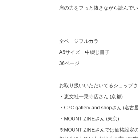
肩の力をフっと抜きながら読んでい
全ページフルカラー
A5サイズ 中綴じ冊子
36ページ
お取り扱いいただいてるショップさ
・
恵文社一乗寺店
さん (京都)
・
C7C gallery and shop
さん (名古屋
・
MOUNT ZINE
さん (東京)
※MOUNT ZINEさんでは価格