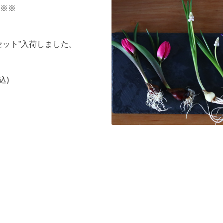
※※
セット”入荷しました。
込)