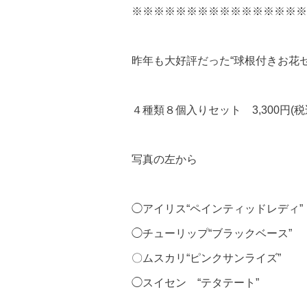
※※※※※※※※※※※※※※※※
昨年も大好評だった“球根付きお花
４種類８個入りセット 3,300円(税
写真の左から
◯アイリス“ペインティッドレディ”
◯チューリップ“ブラックベース”
〇ムスカリ“ピンクサンライズ”
◯スイセン “テタテート”