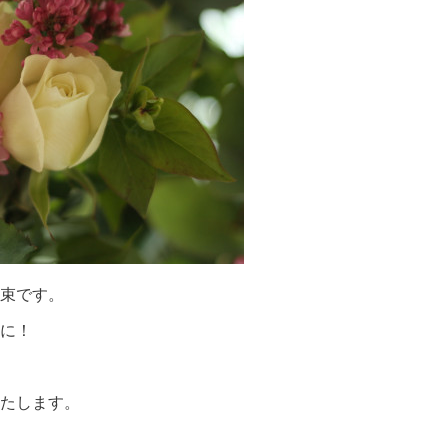
束です。
に！
たします。