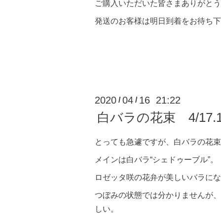
ご購入いただいた皆さまありがとう
発送のお客様は明日到着をお待ち下
2020
04
16 21:22
/
/
白バラの花束 4/17
とっても急遽ですが、白バラの花束
メインは白バラ“シェドゥーブル”。
ロゼッタ咲の花弁が美しいバラにな
つぼみの状態では分かりませんが、
しい。