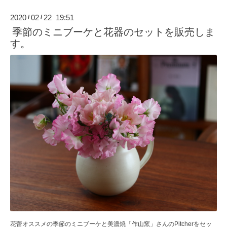
2020
02
22 19:51
/
/
季節のミニブーケと花器のセットを販売しま
す。
花蕾オススメの季節のミニブーケと美濃焼「作山窯」さんのPitcherをセッ