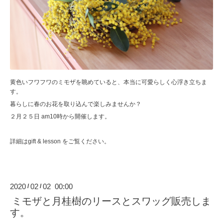
黄色いフワフワのミモザを眺めていると、本当に可愛らしく心浮き立ちま
す。
暮らしに春のお花を取り込んで楽しみませんか？
２月２５日 am10時から開催します。
詳細はgift & lesson をご覧ください。
2020
02
02 00:00
/
/
ミモザと月桂樹のリースとスワッグ販売しま
す。