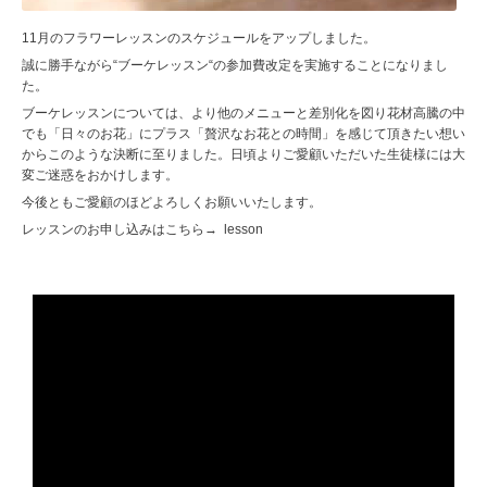
11月のフラワーレッスンのスケジュールをアップしました。
誠に勝手ながら“ブーケレッスン“の参加費改定を実施することになりまし
た。
ブーケレッスンについては、より他のメニューと差別化を図り花材高騰の中
でも「日々のお花」にプラス「贅沢なお花との時間」を感じて頂きたい想い
からこのような決断に至りました。日頃よりご愛顧いただいた生徒様には大
変ご迷惑をおかけします。
今後ともご愛顧のほどよろしくお願いいたします。
レッスンのお申し込みはこちら→
lesson